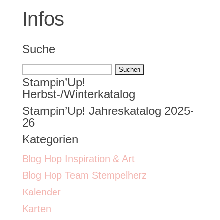
Infos
Suche
Suchen
Stampin’Up!
nach:
Herbst-/Winterkatalog
Stampin’Up! Jahreskatalog 2025-
26
Kategorien
Blog Hop Inspiration & Art
Blog Hop Team Stempelherz
Kalender
Karten