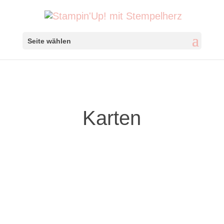
Seite wählen
Karten
Grusskarten
Karten
Inkspire me-Challenge
#574 – Herbstbunte
Grüsse