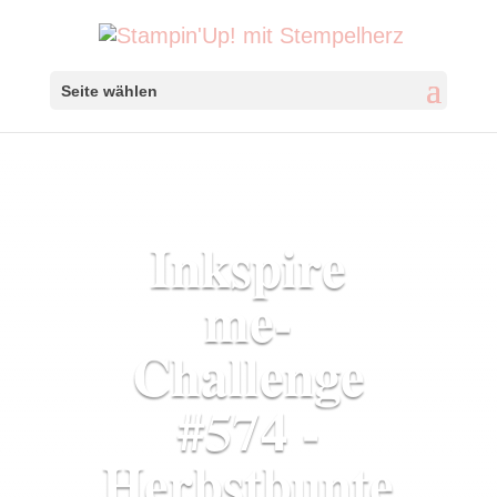
Seite wählen
Inkspire
me-
Challenge
#574 -
Herbstbunte