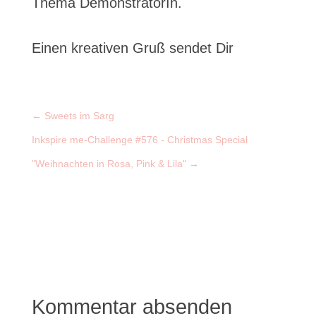
Thema DemonstratorIn.
Einen kreativen Gruß sendet Dir
←
Sweets im Sarg
Inkspire me-Challenge #576 - Christmas Special
"Weihnachten in Rosa, Pink & Lila"
→
Kommentar absenden