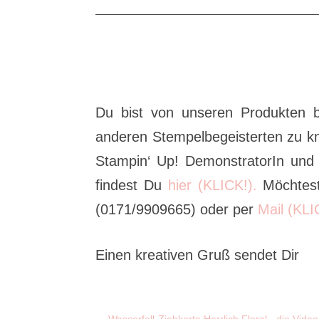
Du bist von unseren Produkten b
anderen Stempelbegeisterten zu k
Stampin‘ Up! DemonstratorIn und
findest Du
hier (KLICK!).
Möchtest
(0171/9909665) oder per
Mail (KLI
Einen kreativen Gruß sendet Dir
←
Wasserfall-Ziehkarte Herrlich Floral - die Vide