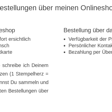
estellungen über meinen Onlinesh
neshop
Bestellung über d
ort ersichtlich
Verfügbarkeit der 
nsch
Persönlicher Konta
tkarte
Bezahlung per Übe
 schreibe ich Deinem
zen (1 Stempelherz =
annst Du sammeln und
ten Bestellungen über