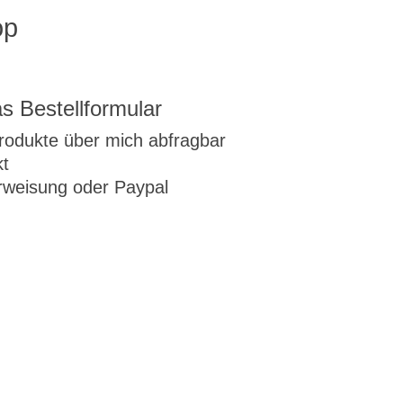
op
as
Bestellformular
Produkte über mich abfragbar
kt
rweisung oder Paypal