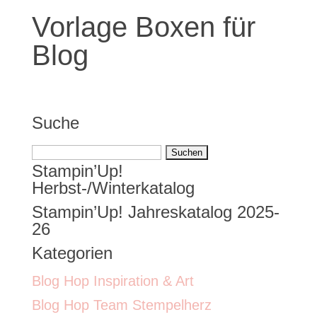
Vorlage Boxen für
Blog
Suche
Suchen
Stampin’Up!
nach:
Herbst-/Winterkatalog
Stampin’Up! Jahreskatalog 2025-
26
Kategorien
Blog Hop Inspiration & Art
Blog Hop Team Stempelherz