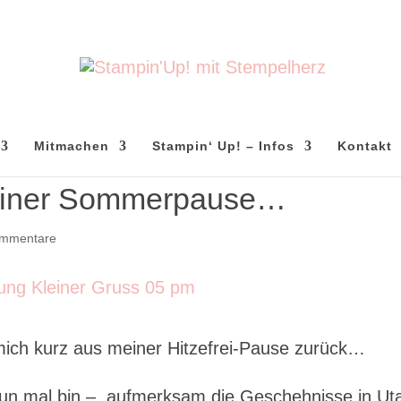
Mitmachen
Stampin‘ Up! – Infos
Kontakt
meiner Sommerpause…
ommentare
mich kurz aus meiner Hitzefrei-Pause zurück…
h nun mal bin – aufmerksam die Geschehnisse in Ut