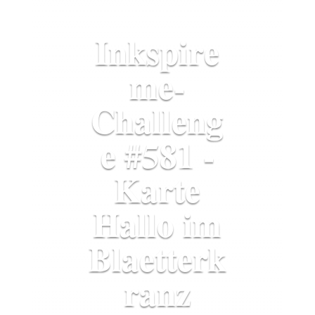
Inkspire
me-
Challeng
e #581 -
Karte
Hallo im
Blaetterk
ranz