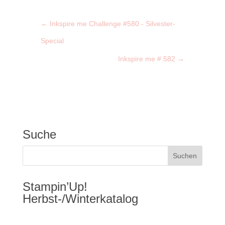
←
Inkspire me Challenge #580 - Silvester-
Special
Inkspire me # 582
→
Suche
Stampin’Up!
Herbst-/Winterkatalog