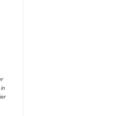
er
 in
ier