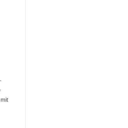
–
e
 mit