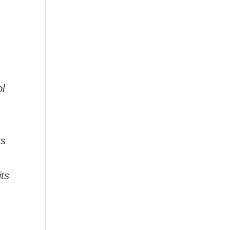
l
us
ts