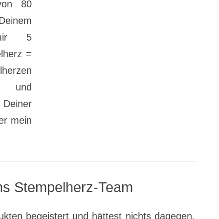
von 80
Deinem
mir 5
lherz =
lherzen
n und
Deiner
er mein
s Stempelherz-Team
kten begeistert und hättest nichts dagegen,