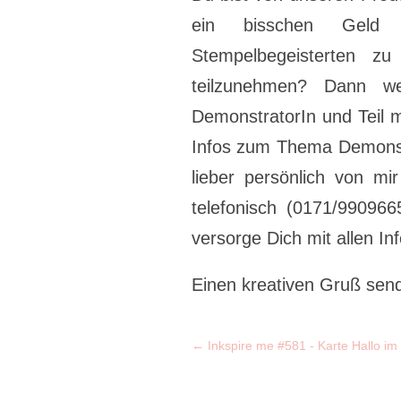
ein bisschen Geld
Stempelbegeisterten z
teilzunehmen? Dann we
DemonstratorIn und Teil 
Infos zum Thema Demonst
lieber persönlich von m
telefonisch (0171/99096
versorge Dich mit allen 
Einen kreativen Gruß sen
←
Inkspire me #581 - Karte Hallo im 