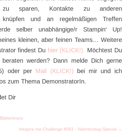
 zu sparen, Kontakte zu anderen
u knüpfen und an regelmäßigen Treffen
rde selber unabhängige/r Stampin‘ Up!
meines kleinen, aber feinen Teams… Weitere
rator findest Du
hier (KLICK!).
Möchtest Du
ir beraten werden? Dann melde Dich gerne
65) oder per
Mail (KLICK!)
bei mir und ich
Infos zum Thema DemonstratorIn.
det Dir
Blätterkranz
Inkspire me-Challenge #583 - Valentinstag-Special
→