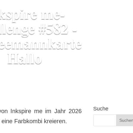
kspire me-
lenge #582 -
eemannkarte
Hallo
Suche
 von Inkspire me im Jahr 2026
d eine Farbkombi kreieren.