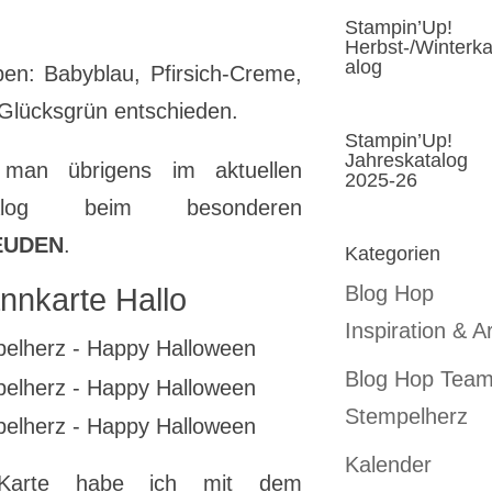
Stampin’Up!
Herbst-/Winterka
alog
ben: Babyblau, Pfirsich-Creme,
 Glücksgrün entschieden.
Stampin’Up!
Jahreskatalog
 man übrigens im aktuellen
2025-26
ikatalog beim besonderen
EUDEN
.
Kategorien
Blog Hop
nkarte Hallo
Inspiration & Ar
Blog Hop Tea
Stempelherz
Kalender
 Karte habe ich mit dem