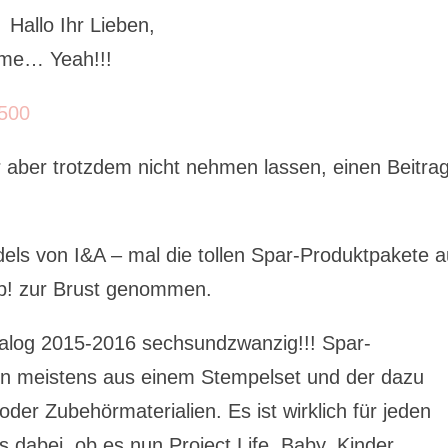
Hallo Ihr Lieben,
Time… Yeah!!!
r aber trotzdem nicht nehmen lassen, einen Beitra
els von I&A – mal die tollen Spar-Produktpakete 
p! zur Brust genommen.
talog 2015-2016 sechsundzwanzig!!! Spar-
en meistens aus einem Stempelset und der dazu
oder Zubehörmaterialien. Es ist wirklich für jeden
dabei, ob es nun Project Life, Baby, Kinder,