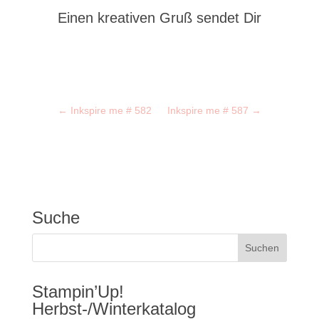
Einen kreativen Gruß sendet Dir
←
Inkspire me # 582
Inkspire me # 587
→
Suche
Stampin’Up!
Herbst-/Winterkatalog