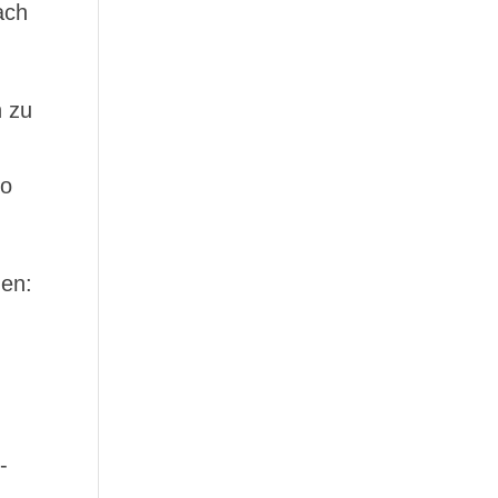
ach
h zu
ro
en:
-