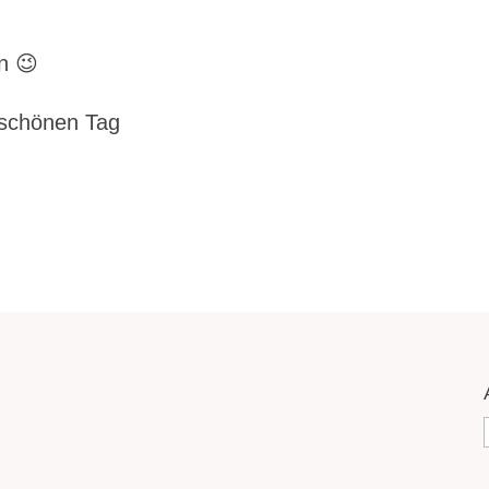
n 😉
 schönen Tag