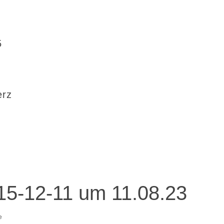
5
erz
015-12-11 um 11.08.23
e