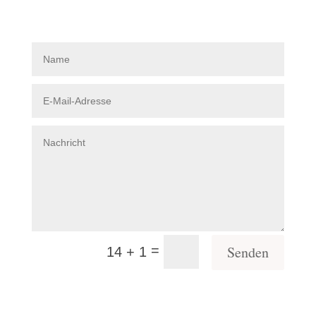
=
Senden
14 + 1