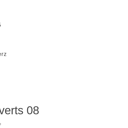
5
erz
verts 08
e