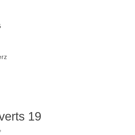
5
erz
verts 19
e