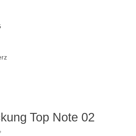
5
erz
kung Top Note 02
e