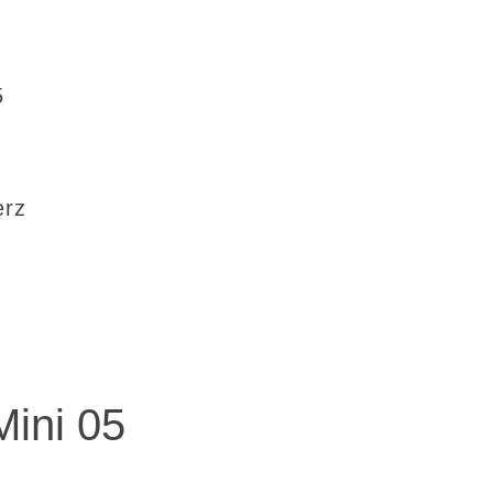
5
erz
Mini 05