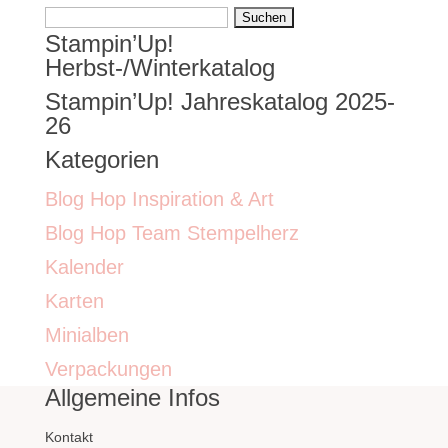
Suchen
Stampin’Up!
nach:
Herbst-/Winterkatalog
Stampin’Up! Jahreskatalog 2025-
26
Kategorien
Blog Hop Inspiration & Art
Blog Hop Team Stempelherz
Kalender
Karten
Minialben
Verpackungen
Allgemeine Infos
Kontakt