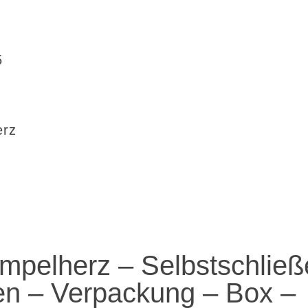
5
erz
mpelherz – Selbstschlie
n – Verpackung – Box –