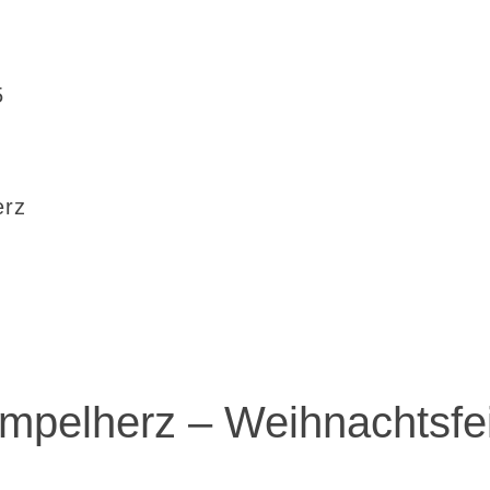
5
erz
mpelherz – Weihnachtsfe