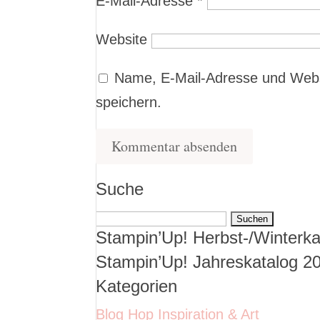
E-Mail-Adresse
*
Website
Name, E-Mail-Adresse und Webs
speichern.
Suche
Suchen
Stampin’Up! Herbst-/Winterka
nach:
Stampin’Up! Jahreskatalog 2
Kategorien
Blog Hop Inspiration & Art