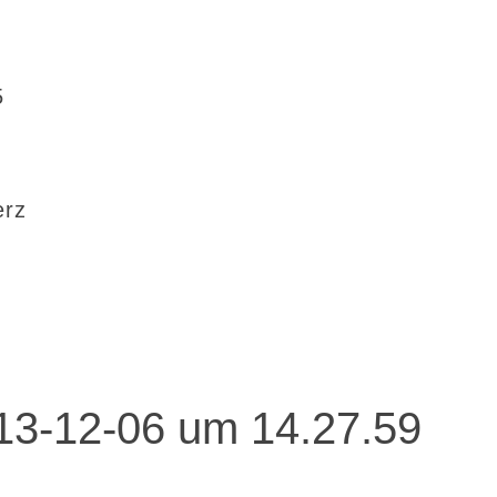
5
erz
013-12-06 um 14.27.59