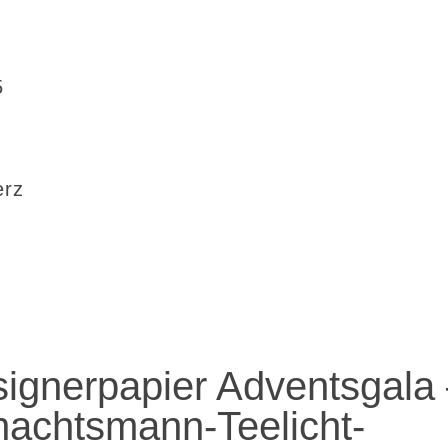
5
erz
ignerpapier Adventsgala
nachtsmann-Teelicht-