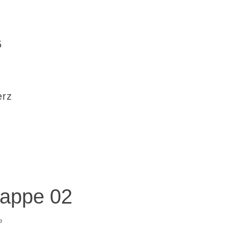
5
erz
Mappe 02
e