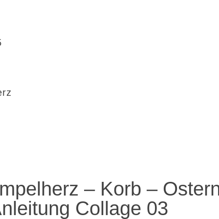
5
erz
mpelherz – Korb – Ostern
nleitung Collage 03