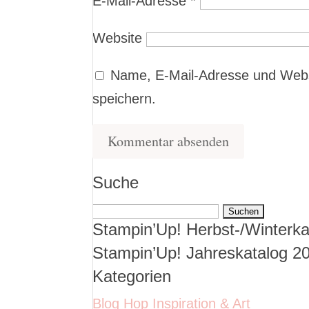
E-Mail-Adresse
*
Website
Name, E-Mail-Adresse und Webs
speichern.
Suche
Suchen
Stampin’Up! Herbst-/Winterka
nach:
Stampin’Up! Jahreskatalog 2
Kategorien
Blog Hop Inspiration & Art