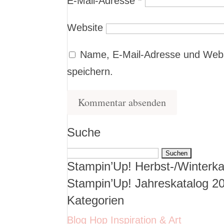
E-Mail-Adresse
*
Website
Name, E-Mail-Adresse und Webs
speichern.
Suche
Suchen
Stampin’Up! Herbst-/Winterka
nach:
Stampin’Up! Jahreskatalog 2
Kategorien
Blog Hop Inspiration & Art