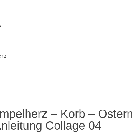
5
erz
mpelherz – Korb – Ostern
nleitung Collage 04