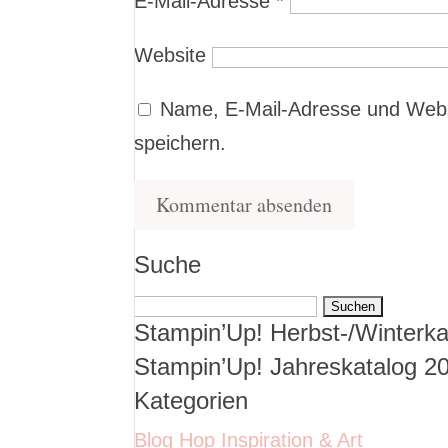
E-Mail-Adresse
*
Website
Name, E-Mail-Adresse und Webs
speichern.
Suche
Suchen
Stampin’Up! Herbst-/Winterka
nach:
Stampin’Up! Jahreskatalog 2
Kategorien
Blog Hop Inspiration & Art