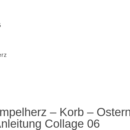
5
erz
mpelherz – Korb – Ostern
nleitung Collage 06