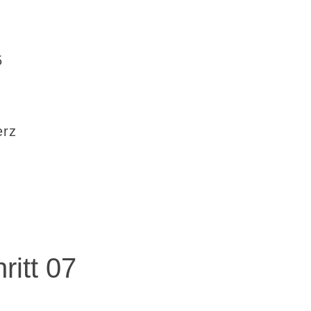
5
erz
ritt 07