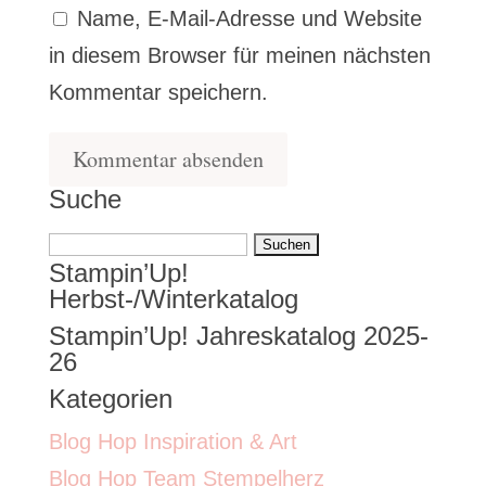
Name, E-Mail-Adresse und Website
in diesem Browser für meinen nächsten
Kommentar speichern.
Suche
Suchen
Stampin’Up!
nach:
Herbst-/Winterkatalog
Stampin’Up! Jahreskatalog 2025-
26
Kategorien
Blog Hop Inspiration & Art
Blog Hop Team Stempelherz