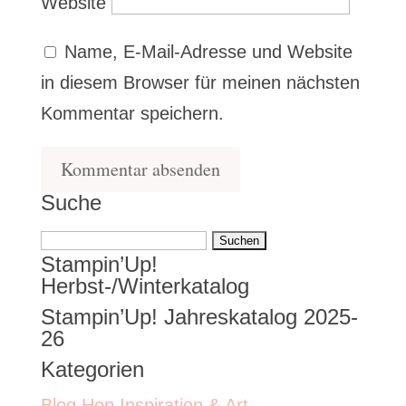
Website
Name, E-Mail-Adresse und Website
in diesem Browser für meinen nächsten
Kommentar speichern.
Suche
Suchen
Stampin’Up!
nach:
Herbst-/Winterkatalog
Stampin’Up! Jahreskatalog 2025-
26
Kategorien
Blog Hop Inspiration & Art