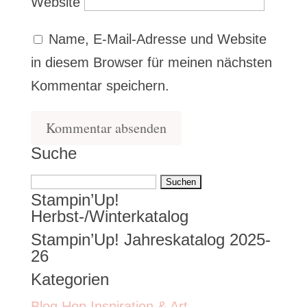
Website
Name, E-Mail-Adresse und Website
in diesem Browser für meinen nächsten
Kommentar speichern.
Suche
Suchen
Stampin’Up!
nach:
Herbst-/Winterkatalog
Stampin’Up! Jahreskatalog 2025-
26
Kategorien
Blog Hop Inspiration & Art