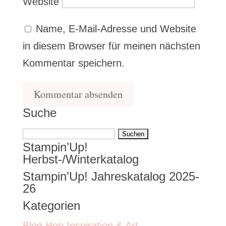
Website
Name, E-Mail-Adresse und Website
in diesem Browser für meinen nächsten
Kommentar speichern.
Suche
Suchen
Stampin’Up!
nach:
Herbst-/Winterkatalog
Stampin’Up! Jahreskatalog 2025-
26
Kategorien
Blog Hop Inspiration & Art