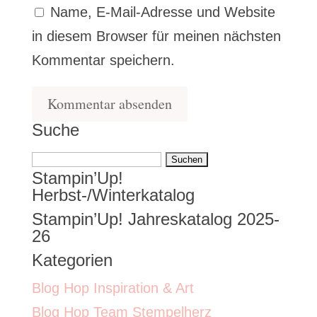
Name, E-Mail-Adresse und Website
in diesem Browser für meinen nächsten
Kommentar speichern.
Suche
Suchen
Stampin’Up!
nach:
Herbst-/Winterkatalog
Stampin’Up! Jahreskatalog 2025-
26
Kategorien
Blog Hop Inspiration & Art
Blog Hop Team Stempelherz