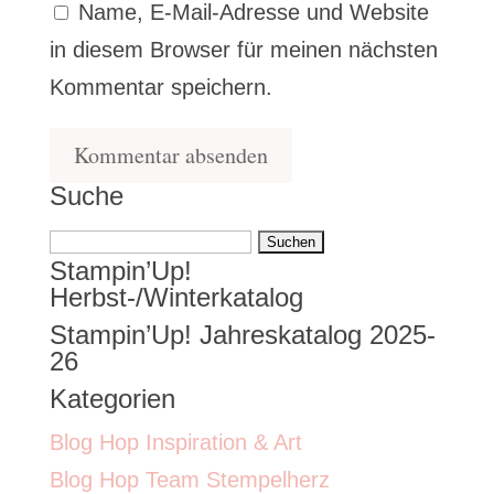
Name, E-Mail-Adresse und Website
in diesem Browser für meinen nächsten
Kommentar speichern.
Suche
Suchen
Stampin’Up!
nach:
Herbst-/Winterkatalog
Stampin’Up! Jahreskatalog 2025-
26
Kategorien
Blog Hop Inspiration & Art
Blog Hop Team Stempelherz