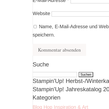
E-Mail-Adresse
*
Website
Name, E-Mail-Adresse und Webs
speichern.
Suche
Suchen
Stampin’Up! Herbst-/Winterka
nach:
Stampin’Up! Jahreskatalog 2
Kategorien
Blog Hop Inspiration & Art