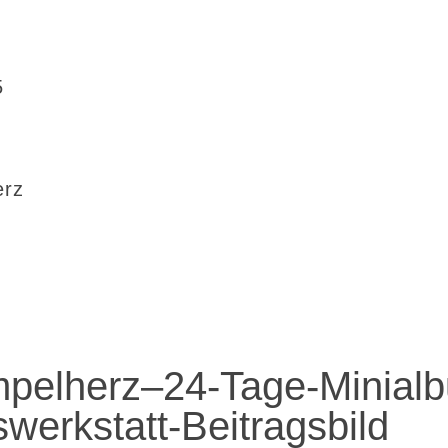
5
erz
pelherz–24-Tage-Minial
werkstatt-Beitragsbild