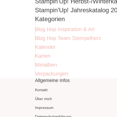
Stampin’Up! Herbst-/Winterka
nach:
Stampin’Up! Jahreskatalog 2
Kategorien
Blog Hop Inspiration & Art
Blog Hop Team Stempelherz
Kalender
Karten
Minialben
Verpackungen
Allgemeine Infos
Kontakt
Über mich
Impressum
Datenschutzerklärung