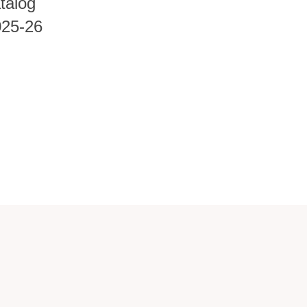
talog
025-26