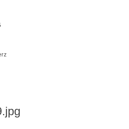
5
erz
.jpg