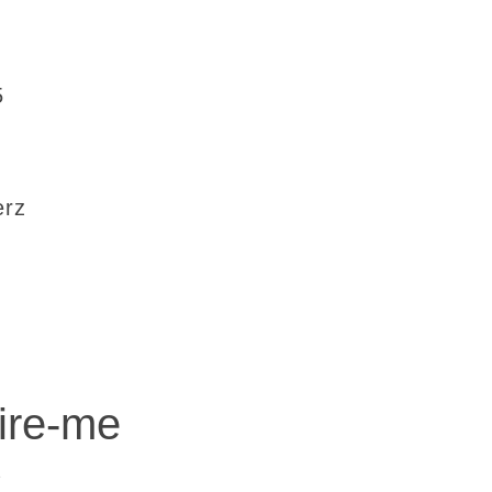
5
erz
ire-me
e