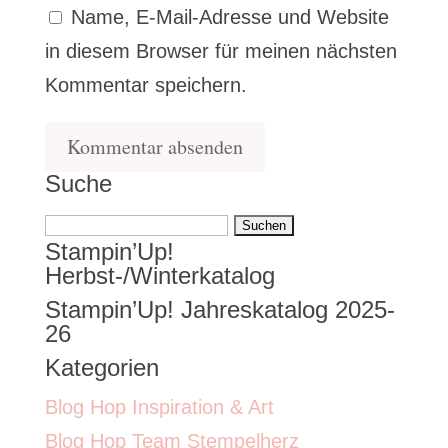
Name, E-Mail-Adresse und Website
in diesem Browser für meinen nächsten
Kommentar speichern.
Suche
Suchen
Stampin’Up!
nach:
Herbst-/Winterkatalog
Stampin’Up! Jahreskatalog 2025-
26
Kategorien
Blog Hop Inspiration & Art
Blog Hop Team Stempelherz