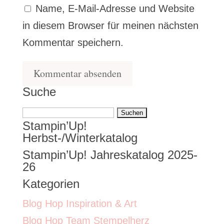
Name, E-Mail-Adresse und Website
in diesem Browser für meinen nächsten
Kommentar speichern.
Suche
Suchen
Stampin’Up!
nach:
Herbst-/Winterkatalog
Stampin’Up! Jahreskatalog 2025-
26
Kategorien
Blog Hop Inspiration & Art
Blog Hop Team Stempelherz