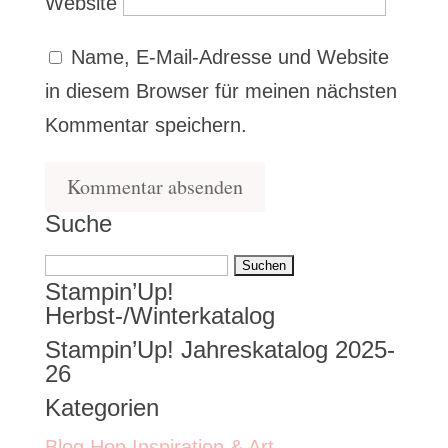
Website
Name, E-Mail-Adresse und Website
in diesem Browser für meinen nächsten
Kommentar speichern.
Suche
Suchen
Stampin’Up!
nach:
Herbst-/Winterkatalog
Stampin’Up! Jahreskatalog 2025-
26
Kategorien
Blog Hop Inspiration & Art