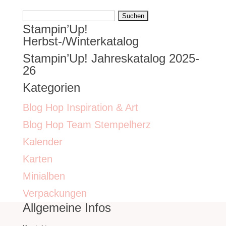
Suchen
Stampin’Up!
nach:
Herbst-/Winterkatalog
Stampin’Up! Jahreskatalog 2025-
26
Kategorien
Blog Hop Inspiration & Art
Blog Hop Team Stempelherz
Kalender
Karten
Minialben
Verpackungen
Allgemeine Infos