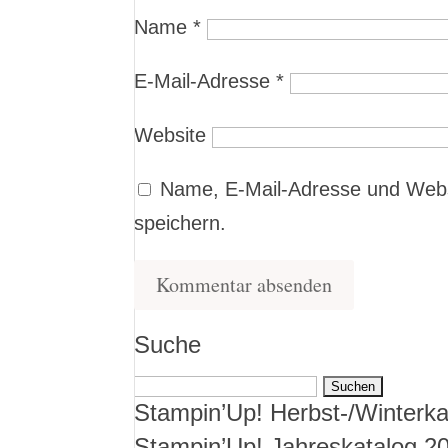
Name
*
E-Mail-Adresse
*
Website
Name, E-Mail-Adresse und Webs
speichern.
Suche
Suchen
Stampin’Up! Herbst-/Winterka
nach:
Stampin’Up! Jahreskatalog 2