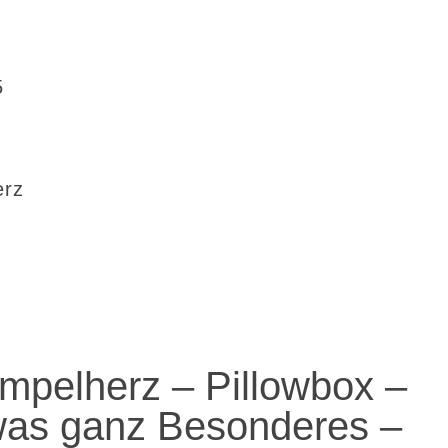
5
erz
mpelherz – Pillowbox –
was ganz Besonderes –