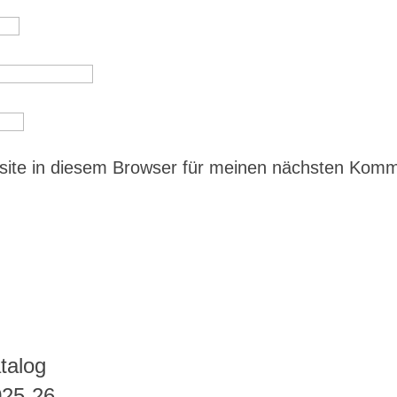
ite in diesem Browser für meinen nächsten Kom
talog
025-26