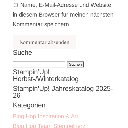
Name, E-Mail-Adresse und Website
in diesem Browser für meinen nächsten
Kommentar speichern.
Suche
Suchen
Stampin’Up!
nach:
Herbst-/Winterkatalog
Stampin’Up! Jahreskatalog 2025-
26
Kategorien
Blog Hop Inspiration & Art
Blog Hop Team Stempelherz