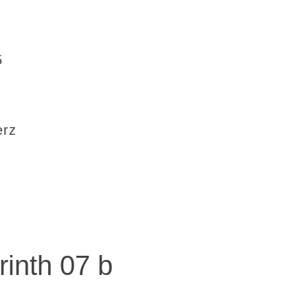
5
erz
inth 07 b