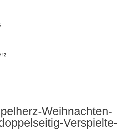
5
erz
pelherz-Weihnachten-
oppelseitig-Verspielte-