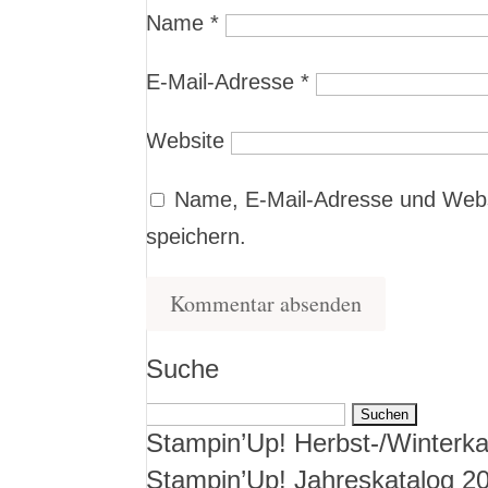
Name
*
E-Mail-Adresse
*
Website
Name, E-Mail-Adresse und Webs
speichern.
Suche
Suchen
Stampin’Up! Herbst-/Winterka
nach:
Stampin’Up! Jahreskatalog 2