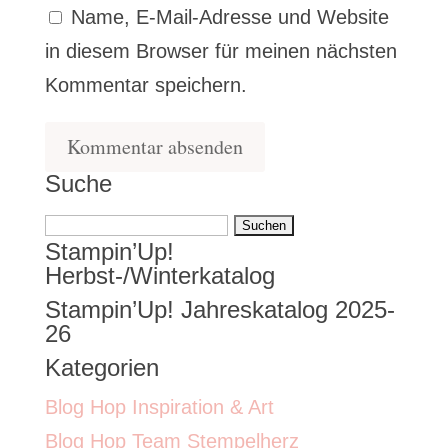
Name, E-Mail-Adresse und Website
in diesem Browser für meinen nächsten
Kommentar speichern.
Suche
Suchen
Stampin’Up!
nach:
Herbst-/Winterkatalog
Stampin’Up! Jahreskatalog 2025-
26
Kategorien
Blog Hop Inspiration & Art
Blog Hop Team Stempelherz