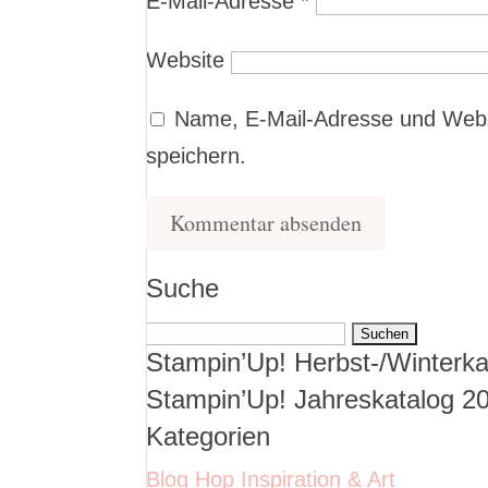
E-Mail-Adresse
*
Website
Name, E-Mail-Adresse und Webs
speichern.
Suche
Suchen
Stampin’Up! Herbst-/Winterka
nach:
Stampin’Up! Jahreskatalog 2
Kategorien
Blog Hop Inspiration & Art