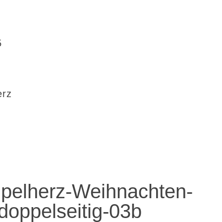
5
erz
pelherz-Weihnachten-
doppelseitig-03b